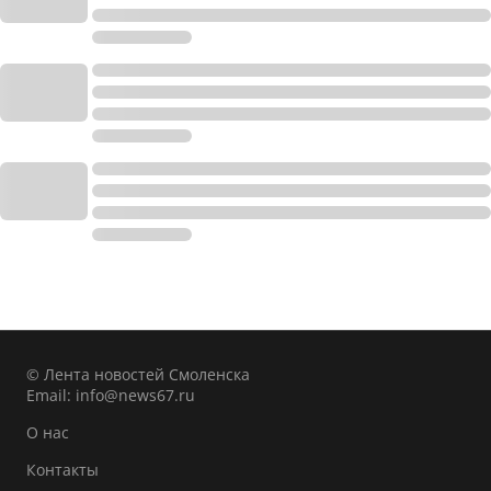
© Лента новостей Смоленска
Email:
info@news67.ru
О нас
Контакты