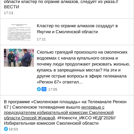
области кластер по огранке алмазов, следует из указа.//
ВЕСТИ
17:13
Кластер по огранке алмазов создадут в
Якутии и Смоленской области
17:11
Сколько трагедий произошло на смоленских
водоемах с начала купального сезона и
почему люди продолжают рисковать жизнью,
купаясь в запрещенных местах? На эти и
другие острые вопросы в эфире телеканала
«Регион 67» ответил...
17:05
В программе «Смоленская площадь» на Телеканале Регион
67 | Смоленское телевидение вышло
интервью с
председателем избирательной комиссии Смоленской
области Олесей Жуковой
. #Новости_ИКСО #ЕДГ2026//
Избирательная комиссия Смоленской области
16:53