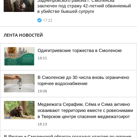
Заднепровского района г. Смоленска
заключен под стражу 42-летний обвиняемый
в убийстве бывшей супруги
17:22
ЛЕНТА НОВОСТЕЙ
Одигитриевские торжества в Смоленске
19:21
В Смоленске до 30 числа вновь ограничено
горячее водоснабжение
19:08
Медвежата Серафим, Сёма и Сима активно
осваивают территорию вместе с ровесниками
в Тверском центре спасения медвежатсирот
18:13
В Якутии и Смоленской области создадут кластер по огранке