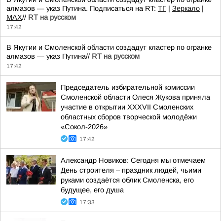
алмазов — указ Путина. Подписаться на RT:
ТГ
|
Зеркало
|
MAX
//
RT на русском
17:42
В Якутии и Смоленской области создадут кластер по огранке
алмазов — указ Путина//
RT на русском
17:42
Председатель избирательной комиссии
Смоленской области Олеся Жукова приняла
участие в открытии XXXVII Смоленских
областных сборов творческой молодёжи
«Сокол-2026»
17:42
Александр Новиков: Сегодня мы отмечаем
День строителя – праздник людей, чьими
руками создаётся облик Смоленска, его
будущее, его душа
17:33