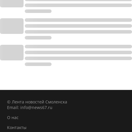
© Лента новостей Смоленска
Email:
info@news67.ru
О нас
Контакты