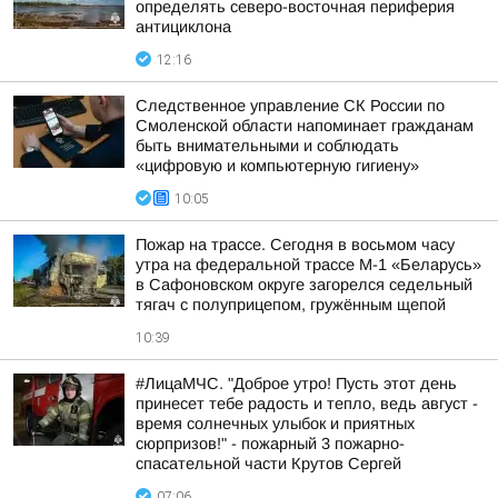
определять северо-восточная периферия
антициклона
12:16
Следственное управление СК России по
Смоленской области напоминает гражданам
быть внимательными и соблюдать
«цифровую и компьютерную гигиену»
10:05
Пожар на трассе. Сегодня в восьмом часу
утра на федеральной трассе М-1 «Беларусь»
в Сафоновском округе загорелся седельный
тягач с полуприцепом, гружённым щепой
10:39
#ЛицаМЧС. "Доброе утро! Пусть этот день
принесет тебе радость и тепло, ведь август -
время солнечных улыбок и приятных
сюрпризов!" - пожарный 3 пожарно-
спасательной части Крутов Сергей
07:06