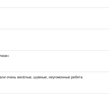
лков»
тали очень весёлые, шумные, неугомонные ребята