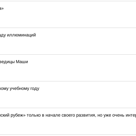
а»
раду иллюминаций
дведицы Маши
вому учебному году
кий рубеж» только в начале своего развития, но уже очень инт