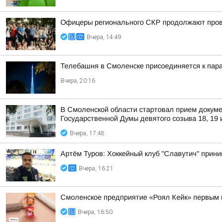
Офицеры регионального СКР продолжают прово
Вчера, 14:49
Телебашня в Смоленске присоединяется к па
Вчера, 20:16
В Смоленской области стартовал прием докуме
Государственной Думы девятого созыва 18, 19 
Вчера, 17:48
Артём Туров: Хоккейный клуб "Славутич" прини
Вчера, 16:21
Смоленское предприятие «Роял Кейк» первым 
Вчера, 16:50