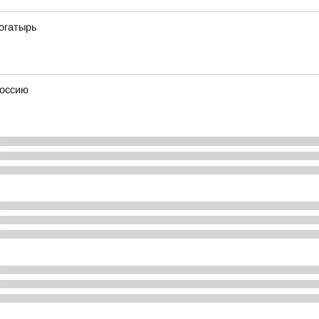
огатырь
Россию