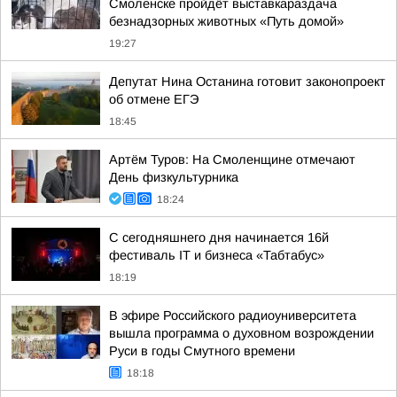
Смоленске пройдёт выставкараздача
безнадзорных животных «Путь домой»
19:27
Депутат Нина Останина готовит законопроект
об отмене ЕГЭ
18:45
Артём Туров: На Смоленщине отмечают
День физкультурника
18:24
С сегодняшнего дня начинается 16й
фестиваль IT и бизнеса «Табтабус»
18:19
В эфире Российского радиоуниверситета
вышла программа о духовном возрождении
Руси в годы Смутного времени
18:18