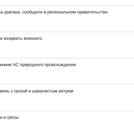
а урагана, сообщили в региональном правительстве
е взорвать военного
режим ЧС природного происхождения
ень с грозой и шквалистым ветром
и и грозы