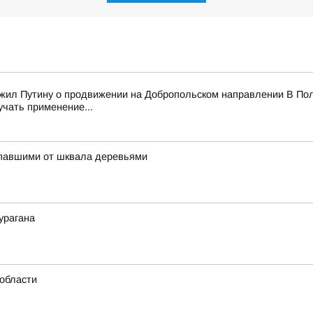
ожил Путину о продвижении на Добропольском направлении В Пол
учать применение...
упавшими от шквала деревьями
урагана
области