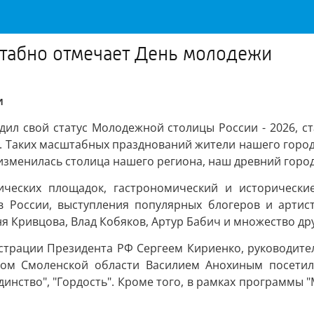
штабно отмечает День молодежи
и
дил свой статус Молодежной столицы России - 2026, ст
. Таких масштабных празднований жители нашего города
о изменилась столица нашего региона, наш древний горо
ических площадок, гастрономический и исторически
 России, выступления популярных блогеров и артист
Женя Кривцова, Влад Кобяков, Артур Бабич и множество д
страции Президента РФ Сергеем Кириенко, руководит
ром Смоленской области Василием Анохиным посетил
инство", "Гордость". Кроме того, в рамках программы "