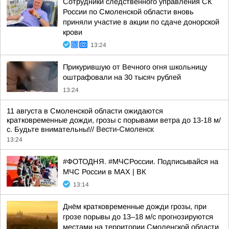
Сотрудники следственного управления СК
России по Смоленской области вновь
приняли участие в акции по сдаче донорской
крови
13:24
Прикурившую от Вечного огня школьницу
оштрафовали на 30 тысяч рублей
13:24
11 августа в Смоленской области ожидаются
кратковременные дожди, грозы с порывами ветра до 13-18 м/
с. Будьте внимательны!//
Вести-Смоленск
13:24
#ФОТОДНЯ. #МЧСРоссии. Подписывайся на
МЧС России в MAX | ВК
13:14
Днём кратковременные дожди грозы, при
грозе порывы до 13–18 м/с прогнозируются
местами на территории Смоленской области