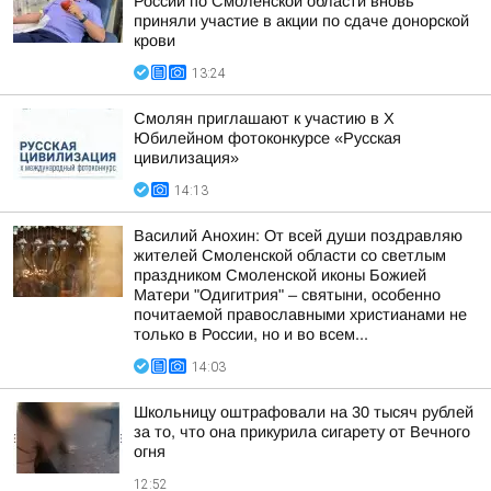
России по Смоленской области вновь
приняли участие в акции по сдаче донорской
крови
13:24
Смолян приглашают к участию в X
Юбилейном фотоконкурсе «Русская
цивилизация»
14:13
Василий Анохин: От всей души поздравляю
жителей Смоленской области со светлым
праздником Смоленской иконы Божией
Матери "Одигитрия" – святыни, особенно
почитаемой православными христианами не
только в России, но и во всем...
14:03
Школьницу оштрафовали на 30 тысяч рублей
за то, что она прикурила сигарету от Вечного
огня
12:52