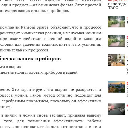
Вчера, 23:12
непогоды 
о один предмет — алюминиевая фольга. Этот простой
ТАСС
нием для ваших столовых приборов.
компании Ransom Spares, объясняет, что в процессе
происходит химическая реакция, именуемая ионным
я при взаимодействии с теплой водой и моющим
условия для удаления водяных пятен и потускнения,
окислительных процессов.
блеска ваших приборов
ги в шарик.
деление для столовых приборов в вашей
есте. Это гарантирует, что шарик не разорвется и
роцесса мойки. Такой метод отлично подойдет для
с серебряным покрытием, поскольку он эффективно
ением.
и вилки и ложки снова засияют, придавая вашему
е того, для повышения эффективности работы
регулярно очищать ее фильтры от остатков пищи и