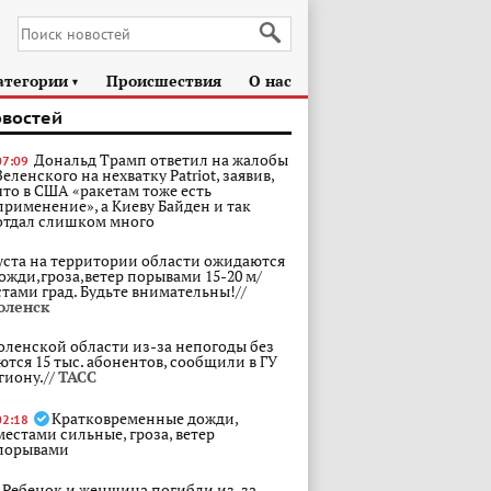
атегории
Происшествия
О нас
►
овостей
Дональд Трамп ответил на жалобы
07:09
Зеленского на нехватку Patriot, заявив,
что в США «ракетам тоже есть
применение», а Киеву Байден и так
отдал слишком много
густа на территории области ожидаются
ожди,гроза,ветер порывами 15-20 м/
стами град. Будьте внимательны!//
оленск
оленской области из-за непогоды без
ются 15 тыс. абонентов, сообщили в ГУ
гиону.//
ТАСС
Кратковременные дожди,
02:18
местами сильные, гроза, ветер
порывами
Ребенок и женщина погибли из-за