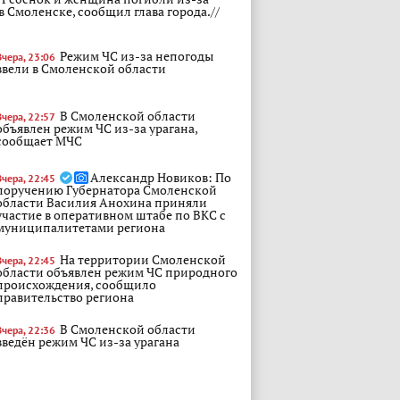
в Смоленске, сообщил глава города.//
Режим ЧС из-за непогоды
Вчера, 23:06
ввели в Смоленской области
В Смоленской области
Вчера, 22:57
объявлен режим ЧС из-за урагана,
сообщает МЧС
Александр Новиков: По
Вчера, 22:45
поручению Губернатора Смоленской
области Василия Анохина приняли
участие в оперативном штабе по ВКС с
муниципалитетами региона
На территории Смоленской
Вчера, 22:45
области объявлен режим ЧС природного
происхождения, сообщило
правительство региона
В Смоленской области
Вчера, 22:36
введён режим ЧС из-за урагана
Прокуратуры
Вчера, 22:27