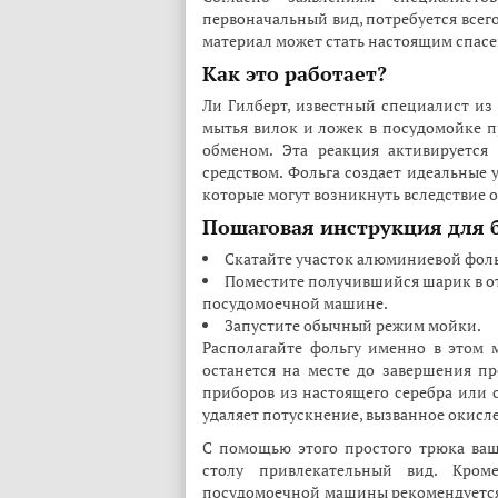
первоначальный вид, потребуется всег
материал может стать настоящим спасе
Как это работает?
Ли Гилберт, известный специалист из 
мытья вилок и ложек в посудомойке 
обменом. Эта реакция активируетс
средством. Фольга создает идеальные 
которые могут возникнуть вследствие 
Пошаговая инструкция для 
Скатайте участок алюминиевой фоль
Поместите получившийся шарик в от
посудомоечной машине.
Запустите обычный режим мойки.
Располагайте фольгу именно в этом м
останется на месте до завершения п
приборов из настоящего серебра или 
удаляет потускнение, вызванное окисл
С помощью этого простого трюка ваш
столу привлекательный вид. Кром
посудомоечной машины рекомендуется 