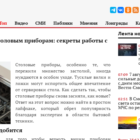
Топ
Видео
СМИ
Паблики
Мнения
Лонгриды
К
Лента н
толовым приборам: секреты работы с
Столовые приборы, особенно те, что
пережили множество застолий, иногда
7 ав
07:09
нуждаются в особом уходе. Тусклые вилки и
сильные д
с,днем ме
ложки могут испортить общее впечатление
Вести-См
от сервировки стола. Как сделать так, чтобы
столовые приборы снова засияли, как новые?
В См
02:51
Ответ на этот вопрос можно найти в простом
света оста
МЧС по ре
лайфхаке, который обрел популярность
благодаря экспертам в области бытовой
техники.
адобится
ов, для того чтобы вернуть вашим приборам