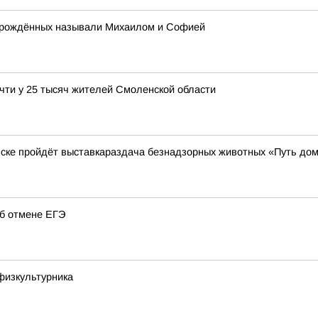
ворождённых называли Михаилом и Софией
чти у 25 тысяч жителей Смоленской области
нске пройдёт выставкараздача безнадзорных животных «Путь до
об отмене ЕГЭ
физкультурника