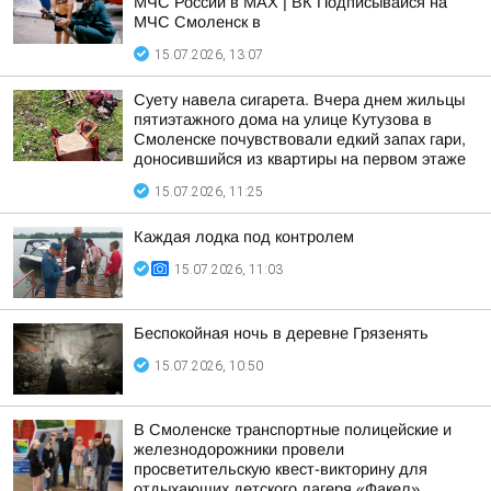
МЧС России в MAX | ВК Подписывайся на
МЧС Смоленск в
15.07.2026, 13:07
Суету навела сигарета. Вчера днем жильцы
пятиэтажного дома на улице Кутузова в
Смоленске почувствовали едкий запах гари,
доносившийся из квартиры на первом этаже
15.07.2026, 11:25
Каждая лодка под контролем
15.07.2026, 11:03
Беспокойная ночь в деревне Грязенять
15.07.2026, 10:50
В Смоленске транспортные полицейские и
железнодорожники провели
просветительскую квест-викторину для
отдыхающих детского лагеря «Факел»