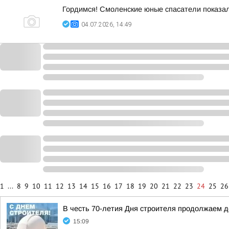
Гордимся! Смоленские юные спасатели показал
04.07.2026, 14:49
1
...
8
9
10
11
12
13
14
15
16
17
18
19
20
21
22
23
24
25
26
В честь 70-летия Дня строителя продолжаем 
15:09