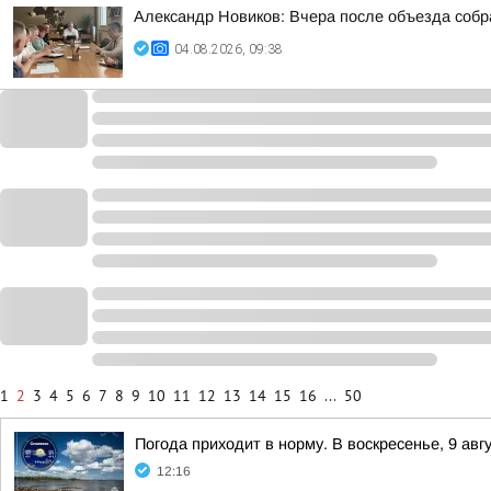
Александр Новиков: Вчера после объезда собр
04.08.2026, 09:38
1
2
3
4
5
6
7
8
9
10
11
12
13
14
15
16
...
50
Погода приходит в норму. В воскресенье, 9 ав
12:16