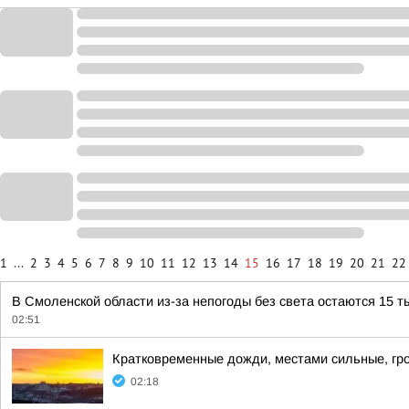
1
...
2
3
4
5
6
7
8
9
10
11
12
13
14
15
16
17
18
19
20
21
22
В Смоленской области из-за непогоды без света остаются 15 т
02:51
Кратковременные дожди, местами сильные, гро
02:18