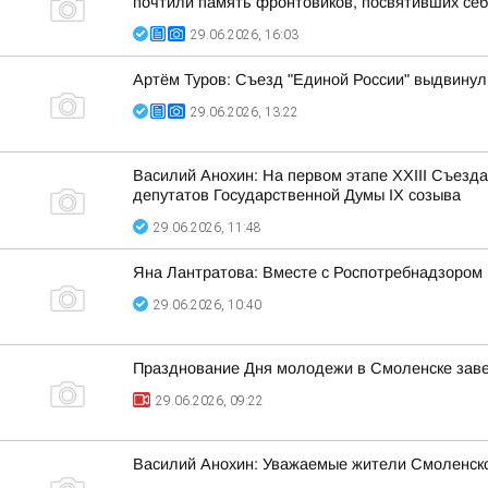
почтили память фронтовиков, посвятивших себ
29.06.2026, 16:03
Артём Туров: Съезд "Единой России" выдвинул
29.06.2026, 13:22
Василий Анохин: На первом этапе XXIII Съезд
депутатов Государственной Думы IX созыва
29.06.2026, 11:48
Яна Лантратова: Вместе с Роспотребнадзором 
29.06.2026, 10:40
Празднование Дня молодежи в Смоленске зав
29.06.2026, 09:22
Василий Анохин: Уважаемые жители Смоленско