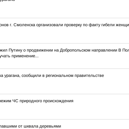
нов г. Смоленска организовали проверку по факту гибели женщ
ожил Путину о продвижении на Добропольском направлении В Пол
учать применение...
а урагана, сообщили в региональном правительстве
режим ЧС природного происхождения
упавшими от шквала деревьями