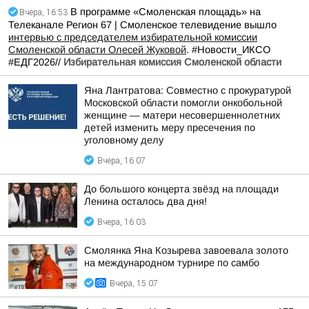
В программе «Смоленская площадь» на
Вчера, 16:53
Телеканале Регион 67 | Смоленское телевидение вышло
интервью с председателем избирательной комиссии
Смоленской области Олесей Жуковой
. #Новости_ИКСО
#ЕДГ2026//
Избирательная комиссия Смоленской области
Яна Лантратова: Совместно с прокуратурой
Московской области помогли онкобольной
женщине — матери несовершеннолетних
детей изменить меру пресечения по
уголовному делу
Вчера, 16:07
До большого концерта звёзд на площади
Ленина осталось два дня!
Вчера, 16:03
Смолянка Яна Козырева завоевала золото
на международном турнире по самбо
Вчера, 15:07