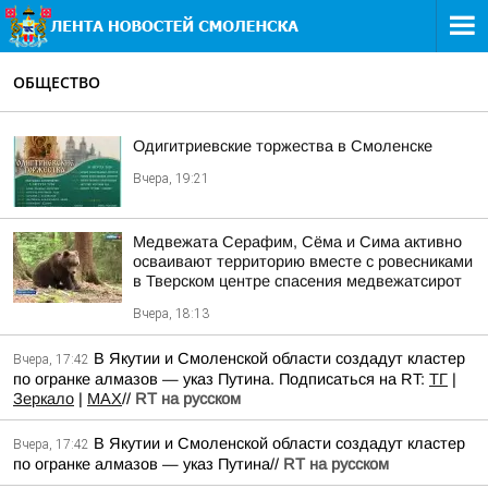
ОБЩЕСТВО
Одигитриевские торжества в Смоленске
Вчера, 19:21
Медвежата Серафим, Сёма и Сима активно
осваивают территорию вместе с ровесниками
в Тверском центре спасения медвежатсирот
Вчера, 18:13
В Якутии и Смоленской области создадут кластер
Вчера, 17:42
по огранке алмазов — указ Путина. Подписаться на RT:
ТГ
|
Зеркало
|
MAX
//
RT на русском
В Якутии и Смоленской области создадут кластер
Вчера, 17:42
по огранке алмазов — указ Путина//
RT на русском