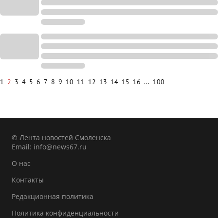
1
2
3
4
5
6
7
8
9
10
11
12
13
14
15
16
...
100
© Лента новостей Смоленска
Email:
info@news67.ru
О нас
Контакты
Редакционная политика
Политика конфиденциальности