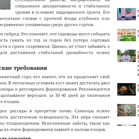
соединение декоративности и стабильного
урожая в условиях защищенного грунта. Его
 визуально схожая с крупной ягоды клубники или
несравненно узнаваемым среди других сортов.
не гибрид. Это означает, что садоводы могут собирать
ость сажать их год за годом без потери сортовых
ста и сроки созревания. Однако, не стоит забывать о
 для достижения стабильной урожайности нужно
ские требования
нантный сорт, что значит, что он продолжает свой
она. В тепличных условиях куст может достигать двух
й опоры и регулярного формирования. Рекомендуется
ищипывание верхушек за 30-40 дней до окончания
е плодов.
дки рассады в прогретую почву. Саженцы нужно
чить достаточную освещенность. Эта мера снижает
ему плодоношению. Исполненные заботы, такие как
 на этапе формирования завязей и налива плодов.
ользования