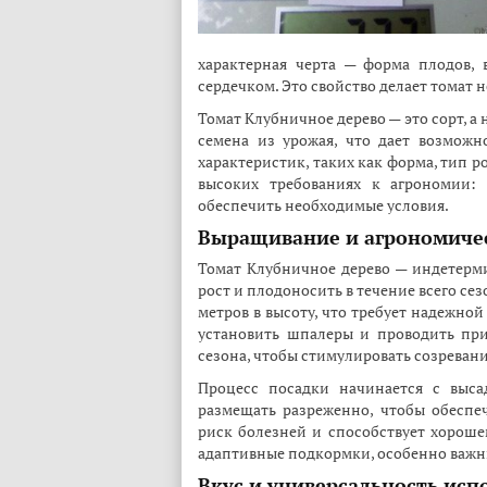
характерная черта — форма плодов,
сердечком. Это свойство делает томат 
Томат Клубничное дерево — это сорт, а 
семена из урожая, что дает возможн
характеристик, таких как форма, тип ро
высоких требованиях к агрономии:
обеспечить необходимые условия.
Выращивание и агрономиче
Томат Клубничное дерево — индетерми
рост и плодоносить в течение всего сез
метров в высоту, что требует надежно
установить шпалеры и проводить пр
сезона, чтобы стимулировать созревани
Процесс посадки начинается с выса
размещать разреженно, чтобы обеспе
риск болезней и способствует хорош
адаптивные подкормки, особенно важны
Вкус и универсальность исп