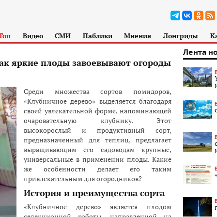
Топ
Видео
СМИ
Паблики
Мнения
Лонгриды
К
Лента н
как яркие плоды завоевывают огороды
Среди множества сортов помидоров,
«Клубничное дерево» выделяется благодаря
своей увлекательной форме, напоминающей
очаровательную клубнику. Этот
высокорослый и продуктивный сорт,
предназначенный для теплиц, предлагает
выращивающим его садоводам крупные,
универсальные в применении плоды. Какие
же особенности делает его таким
привлекательным для огородников?
История и преимущества сорта
«Клубничное дерево» является плодом
селекционной работы, направленной на