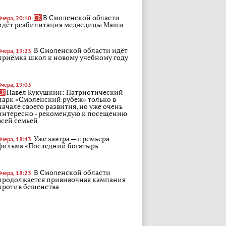
В Смоленской области
Вчера, 20:10
идёт реабилитация медведицы Маши
В Смоленской области идёт
Вчера, 19:23
приёмка школ к новому учебному году
Вчера, 19:03
Павел Кукушкин: Патриотический
парк «Смоленский рубеж» только в
начале своего развития, но уже очень
интересно - рекомендую к посещению
всей семьей
Уже завтра — премьера
Вчера, 18:43
фильма «Последний богатырь
В Смоленской области
Вчера, 18:23
продолжается прививочная кампания
против бешенства
В Смоленской области
Вчера, 17:48
стартовал прием документов от
кандидатов в общественные