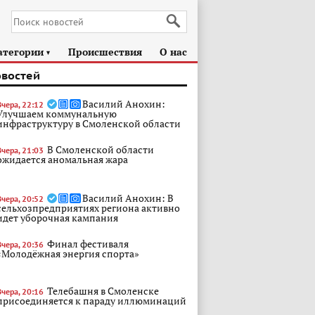
атегории
Происшествия
О нас
►
овостей
Василий Анохин:
Вчера, 22:12
Улучшаем коммунальную
инфраструктуру в Смоленской области
В Смоленской области
Вчера, 21:03
ожидается аномальная жара
Василий Анохин: В
Вчера, 20:52
сельхозпредприятиях региона активно
идет уборочная кампания
Финал фестиваля
Вчера, 20:36
«Молодёжная энергия спорта»
Телебашня в Смоленске
Вчера, 20:16
присоединяется к параду иллюминаций