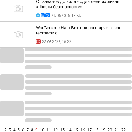
От завалов до волн - один день из жизни
«Школы безопасности»
23.06.2026, 18:33
WarGonzo: «Наш Вектор» расширяет свою
географию
23.06.2026, 18:22
1
2
3
4
5
6
7
8
9
10
11
12
13
14
15
16
17
18
19
20
21
22