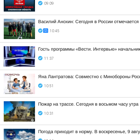
09:09
Василий Анохин: Сегодня в России отмечается
10:45
Гость программы «Вести. Интервью» начальник
11:37
Яна Лантратова: Совместно с Минобороны Росс
10:51
Пожар на трассе. Сегодня в восьмом часу утр
10:31
Погода приходит в норму. В воскресенье, 9 ав