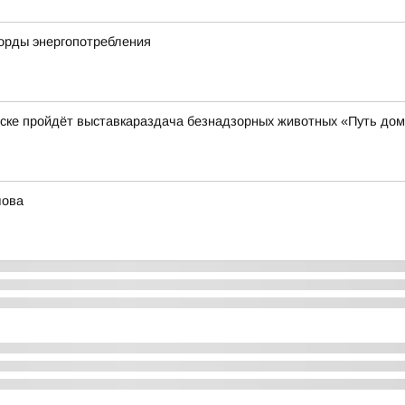
корды энергопотребления
нске пройдёт выставкараздача безнадзорных животных «Путь до
лова