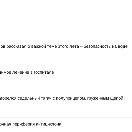
в рассказал о важной теме этого лета – безопасность на воде
димое лечение в госпитале
загорелся седельный тягач с полуприцепом, гружённым щепой
сточная периферия антициклона