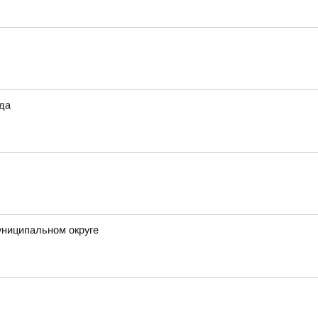
ода
униципальном округе