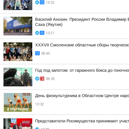
10:32
Василий Анохин: Президент России Владимир В
Саха (Якутия)
10:21
XXXVII Смоленские областные сборы творческ
09:45
Год под капотом: от гаражного бокса до гоночно
09:35
День физкультурника в Областном Центре наро
10:32
Представители Росимущества принимают участ