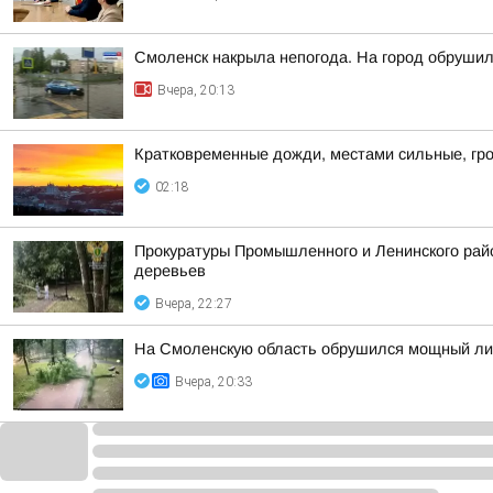
Смоленск накрыла непогода. На город обруши
Вчера, 20:13
Кратковременные дожди, местами сильные, гро
02:18
Прокуратуры Промышленного и Ленинского райо
деревьев
Вчера, 22:27
На Смоленскую область обрушился мощный лив
Вчера, 20:33