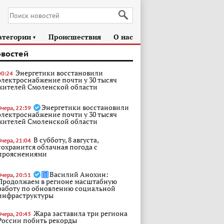
атегории
Происшествия
О нас
►
овостей
Энергетики восстановили
00:24
электроснабжение почти у 30 тысяч
жителей Смоленской области
Энергетики восстановили
Вчера, 22:39
электроснабжение почти у 30 тысяч
жителей Смоленской области
В субботу, 8 августа,
Вчера, 21:04
сохранится облачная погода с
прояснениями
Василий Анохин:
Вчера, 20:51
Продолжаем в регионе масштабную
работу по обновлению социальной
инфраструктуры
Жара заставила три региона
Вчера, 20:43
России побить рекорды