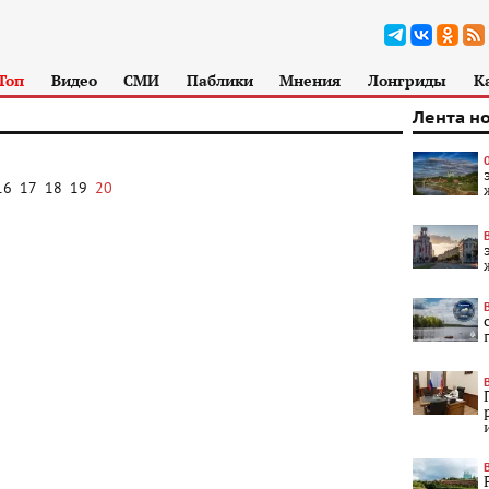
Топ
Видео
СМИ
Паблики
Мнения
Лонгриды
К
Лента н
16
17
18
19
20