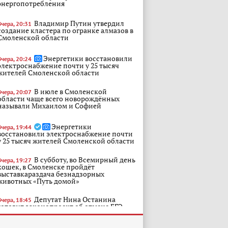
энергопотребления
Владимир Путин утвердил
Вчера, 20:31
создание кластера по огранке алмазов в
Смоленской области
Энергетики восстановили
Вчера, 20:24
электроснабжение почти у 25 тысяч
жителей Смоленской области
В июле в Смоленской
Вчера, 20:07
области чаще всего новорождённых
называли Михаилом и Софией
Энергетики
Вчера, 19:44
восстановили электроснабжение почти
у 25 тысяч жителей Смоленской области
В субботу, во Всемирный день
Вчера, 19:27
кошек, в Смоленске пройдёт
выставкараздача безнадзорных
животных «Путь домой»
Депутат Нина Останина
Вчера, 18:45
готовит законопроект об отмене ЕГЭ