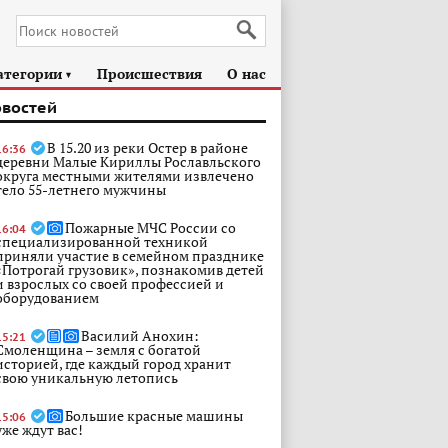
атегории
Происшествия
О нас
►
овостей
В 15.20 из реки Остер в районе
16:36
деревни Малые Кириллы Рославльского
округа местными жителями извлечено
тело 55-летнего мужчины
Пожарные МЧС России со
16:04
специализированной техникой
приняли участие в семейном празднике
«Потрогай грузовик», познакомив детей
и взрослых со своей профессией и
оборудованием
Василий Анохин:
15:21
Смоленщина – земля с богатой
историей, где каждый город хранит
свою уникальную летопись
Большие красные машины
15:06
уже ждут вас!