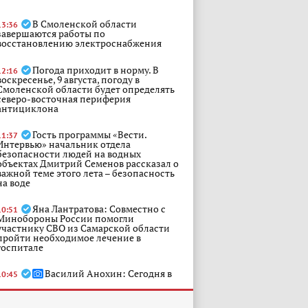
В Смоленской области
13:36
завершаются работы по
восстановлению электроснабжения
Погода приходит в норму. В
12:16
воскресенье, 9 августа, погоду в
Смоленской области будет определять
северо-восточная периферия
антициклона
Гость программы «Вести.
11:37
Интервью» начальник отдела
безопасности людей на водных
объектах Дмитрий Семенов рассказал о
важной теме этого лета – безопасность
на воде
Яна Лантратова: Совместно с
10:51
Минобороны России помогли
участнику СВО из Самарской области
пройти необходимое лечение в
госпитале
Василий Анохин: Сегодня в
10:45
России отмечается День
физкультурника