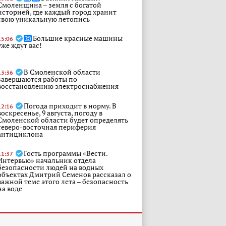
Смоленщина – земля с богатой
историей, где каждый город хранит
свою уникальную летопись
Большие красные машины
15:06
уже ждут вас!
В Смоленской области
13:36
завершаются работы по
восстановлению электроснабжения
Погода приходит в норму. В
12:16
воскресенье, 9 августа, погоду в
Смоленской области будет определять
северо-восточная периферия
антициклона
Гость программы «Вести.
11:37
Интервью» начальник отдела
безопасности людей на водных
объектах Дмитрий Семенов рассказал о
важной теме этого лета – безопасность
на воде
Яна Лантратова: Совместно с
10:51
Минобороны России помогли
участнику СВО из Самарской области