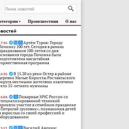
атегории
Происшествия
О нас
►
овостей
Артём Туров: Городу
17:36
Починку 100 лет. Сегодня в рамках
празднования 100-летия со дня
основания города Починка была
подготовлена масштабная
торжественная программа
В 15.20 из реки Остер в районе
16:36
деревни Малые Кириллы Рославльского
округа местными жителями извлечено
тело 55-летнего мужчины
Пожарные МЧС России со
16:04
специализированной техникой
приняли участие в семейном празднике
«Потрогай грузовик», познакомив детей
и взрослых со своей профессией и
оборудованием
Василий Анохин:
15:21